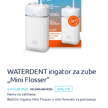
WATERDENT irigator za zube
„Mini Flosser“
5.475,00
RSD
10.949,00
RSD
50% Off
Nema na zalihama
Bežični irigator Mini Flosser u mini formatu za putovanja