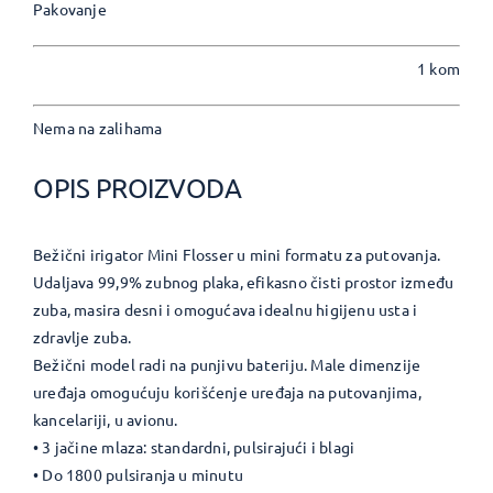
Pakovanje
1 kom
Nema na zalihama
OPIS PROIZVODA
Bežični irigator Mini Flosser u mini formatu za putovanja.
Udaljava 99,9% zubnog plaka, efikasno čisti prostor između
zuba, masira desni i omogućava idealnu higijenu usta i
zdravlje zuba.
Bežični model radi na punjivu bateriju. Male dimenzije
uređaja omogućuju korišćenje uređaja na putovanjima,
kancelariji, u avionu.
• 3 jačine mlaza: standardni, pulsirajući i blagi
• Do 1800 pulsiranja u minutu