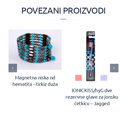
POVEZANI PROIZVODI
Magnetna niska od
hematita – tirkiz duža
en
IONICKISS/hyG dve
rezervne glave za jonsku
četkicu – Jagged