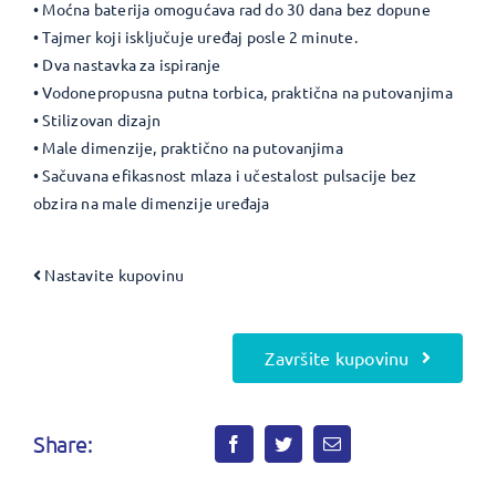
• Moćna baterija omogućava rad do 30 dana bez dopune
• Tajmer koji isključuje uređaj posle 2 minute.
• Dva nastavka za ispiranje
• Vodonepropusna putna torbica, praktična na putovanjima
• Stilizovan dizajn
• Male dimenzije, praktično na putovanjima
• Sačuvana efikasnost mlaza i učestalost pulsacije bez
obzira na male dimenzije uređaja
Nastavite kupovinu
Završite kupovinu
Share: