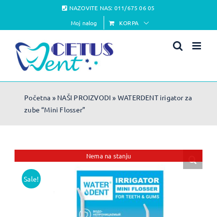
Skip
NAZOVITE NAS:
011/675 06 05
to
Moj nalog
KORPA
content
Početna
»
NAŠI PROIZVODI
»
WATERDENT irigator za
zube “Mini Flosser”
Nema na stanju
Sale!