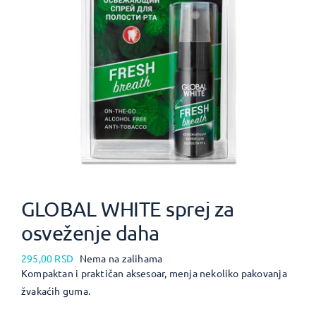
GLOBAL WHITE sprej za
osveženje daha
295,00
RSD
Nema na zalihama
Kompaktan i praktičan aksesoar, menja nekoliko pakovanja
žvakaćih guma.