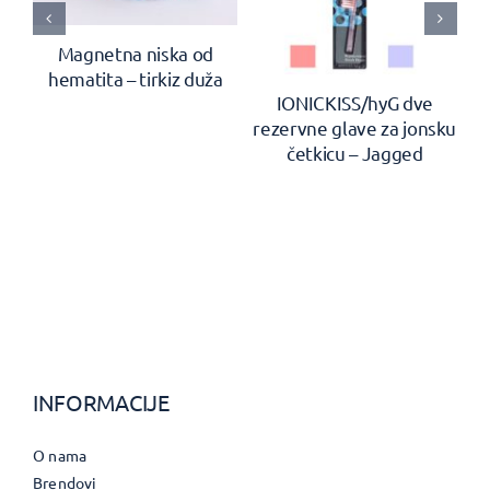
Magnetna niska od
hematita – tirkiz duža
en
IONICKISS/hyG dve
rezervne glave za jonsku
četkicu – Jagged
INFORMACIJE
O nama
Brendovi