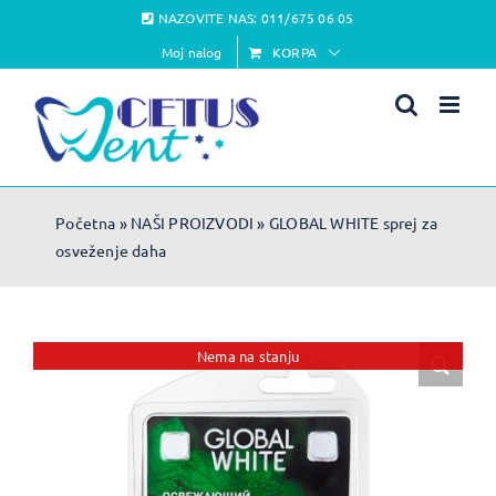
Skip
NAZOVITE NAS:
011/675 06 05
to
Moj nalog
KORPA
content
Početna
»
NAŠI PROIZVODI
»
GLOBAL WHITE sprej za
osveženje daha
Nema na stanju