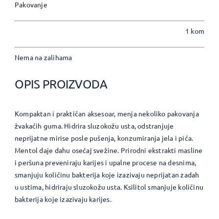
Pakovanje
1 kom
Nema na zalihama
OPIS PROIZVODA
Kompaktan i praktičan aksesoar, menja nekoliko pakovanja
žvakaćih guma. Hidrira sluzokožu usta, odstranjuje
neprijatne mirise posle pušenja, konzumiranja jela i pića.
Mentol daje dahu osećaj svežine. Prirodni ekstrakti masline
i peršuna preveniraju karijes i upalne procese na desnima,
smanjuju količinu bakterija koje izazivaju neprijatan zadah
u ustima, hidriraju sluzokožu usta. Ksilitol smanjuje količinu
bakterija koje izazivaju karijes.