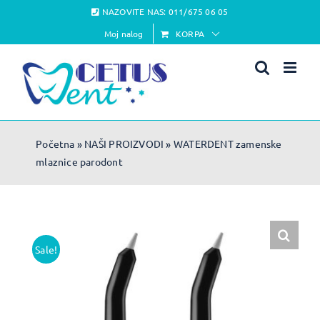
Skip
NAZOVITE NAS:
011/675 06 05
to
Moj nalog
KORPA
content
Početna
»
NAŠI PROIZVODI
»
WATERDENT zamenske
mlaznice parodont
Sale!