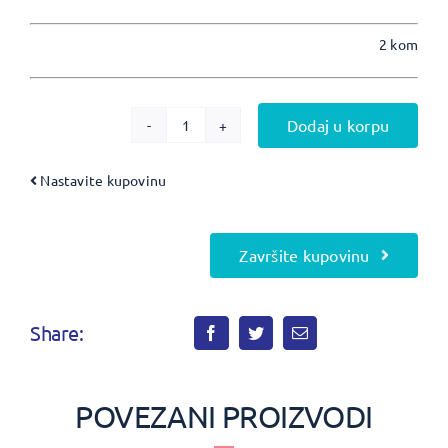
2 kom
Dodaj u korpu
WATERDENT
zamenske
Nastavite kupovinu
mlaznice
parodont
količina
Završite kupovinu
Share:
POVEZANI PROIZVODI