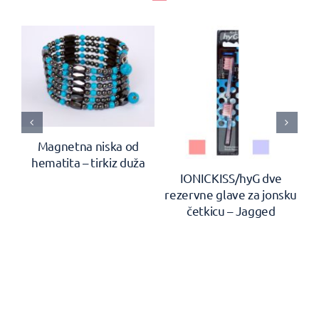
Magnetna niska od
hematita – tirkiz duža
en
IONICKISS/hyG dve
rezervne glave za jonsku
četkicu – Jagged