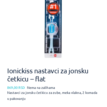
Ionickiss nastavci za jonsku
četkicu – flat
869,00
RSD
Nema na zalihama
Nastavci za jonsku četkicu za zube, meka vlakna, 2 komada
u pakovanju