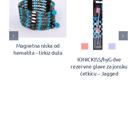
Magnetna niska od
hematita – tirkiz duža
en
IONICKISS/hyG dve
rezervne glave za jonsku
četkicu – Jagged