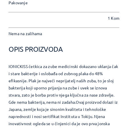
Pakovanje
1 Kom
Nema na zalihama
OPIS PROIZVODA
IONICKISS četkica za zube medicinski dokazano uklanja čak
i stare bakterije i oslobađa od zubnog plaka do 48%
efikasnije. Plak je najveći neprijatelj naših zuba, to je sloj
bakterija koji uporno prijanja na zube i uvek se iznova
stvara, zato je borba protiv njega ključna za nase zdravlje.
Gde nema bakterija, nema ni zadaha.Ovaj proizvod dolazi iz
Japana, zemlje koja je sinonim kvaliteta i tehnološke
naprednosti i nosi sertifikat Instituta u Tokiju. Njena
inovativnost ogleda se u činjenici da je ovo prva jonska