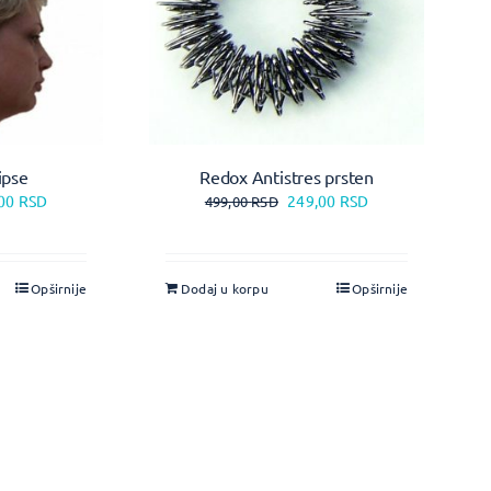
ipse
Redox Antistres prsten
,00
RSD
249,00
RSD
499,00
RSD
Opširnije
Dodaj u korpu
Opširnije