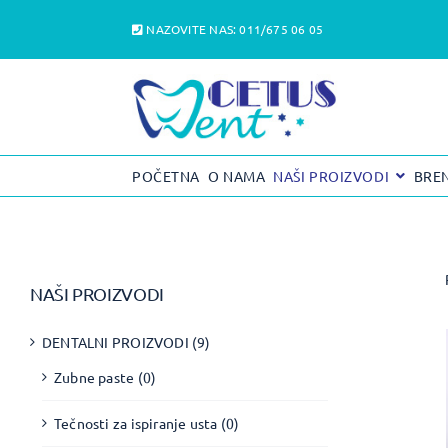
Skip
NAZOVITE NAS:
011/675 06 05
to
content
POČETNA
O NAMA
NAŠI PROIZVODI
BRE
NAŠI PROIZVODI
DENTALNI PROIZVODI
(9)
Zubne paste
(0)
Tečnosti za ispiranje usta
(0)