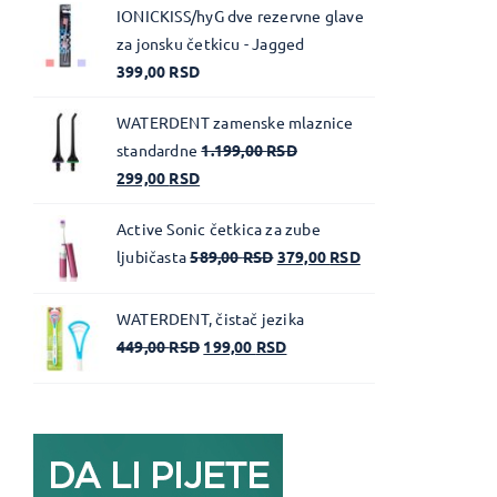
IONICKISS/hyG dve rezervne glave
za jonsku četkicu - Jagged
399,00
RSD
WATERDENT zamenske mlaznice
standardne
1.199,00
RSD
299,00
RSD
Active Sonic četkica za zube
ljubičasta
589,00
RSD
379,00
RSD
WATERDENT, čistač jezika
449,00
RSD
199,00
RSD