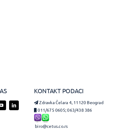
NAS
KONTAKT PODACI
Zdravka Čelara 4, 11120 Beograd
011/675 0605; 063/438 386
biro@cetus.co.rs