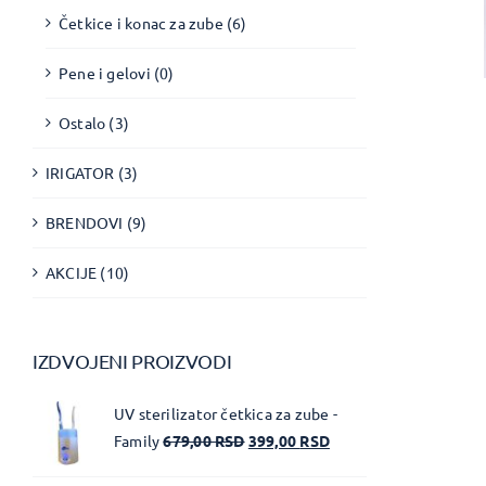
Četkice i konac za zube
(6)
Pene i gelovi
(0)
Ostalo
(3)
IRIGATOR
(3)
BRENDOVI
(9)
AKCIJE
(10)
IZDVOJENI PROIZVODI
UV sterilizator četkica za zube -
Family
679,00
RSD
399,00
RSD