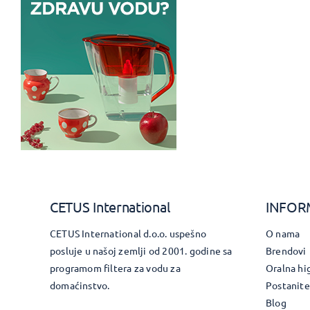
CETUS International
INFOR
CETUS International d.o.o. uspešno
O nama
posluje u našoj zemlji od 2001. godine sa
Brendovi
programom filtera za vodu za
Oralna hi
domaćinstvo.
Postanite
Blog